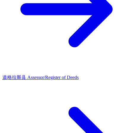
道格拉斯县 Assessor/Register of Deeds